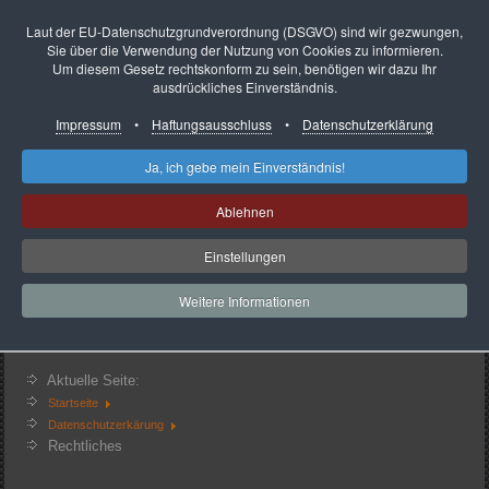
Laut der EU-Datenschutzgrundverordnung (DSGVO) sind wir gezwungen,
Sie über die Verwendung der Nutzung von Cookies zu informieren.
Um diesem Gesetz rechtskonform zu sein, benötigen wir dazu Ihr
ausdrückliches Einverständnis.
Impressum
•
Haftungsausschluss
•
Datenschutzerklärung
Startseite
Impressum
So finden Sie uns
Ja, ich gebe mein Einverständnis!
Presse-Infos
Unser Service
Ablehnen
Ansprechpartner
Datenschutzerkärung
Heute
49
Einstellungen
Gestern
72
Woche
549
Monat
728
Weitere Informationen
Insgesamt
121866
Aktuell sind 2 Gäste und keine Mitglieder online
Aktuelle Seite:
Startseite
Datenschutzerkärung
Rechtliches