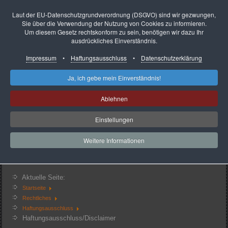
Laut der EU-Datenschutzgrundverordnung (DSGVO) sind wir gezwungen,
Sie über die Verwendung der Nutzung von Cookies zu informieren.
Um diesem Gesetz rechtskonform zu sein, benötigen wir dazu Ihr
ausdrückliches Einverständnis.
Impressum
•
Haftungsausschluss
•
Datenschutzerklärung
Startseite
Impressum
So finden Sie uns
Ja, ich gebe mein Einverständnis!
Presse-Infos
Unser Service
Ablehnen
Ansprechpartner
Datenschutzerkärung
Heute
29
Einstellungen
Gestern
84
Woche
29
Monat
792
Weitere Informationen
Insgesamt
121930
Aktuell sind ein Gast und keine Mitglieder online
Aktuelle Seite:
Startseite
Rechtliches
Haftungsausschluss
Haftungsausschluss/Disclaimer