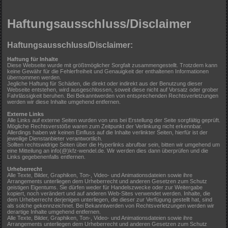
Haftungsausschluss/Disclaimer
Haftungsausschluss/Disclaimer:
Haftung für Inhalte
Diese Webseite wurde mit größtmöglicher Sorgfalt zusammengestellt. Trotzdem kann
keine Gewähr für die Fehlerfreiheit und Genauigkeit der enthaltenen Informationen
übernommen werden.
Jegliche Haftung für Schäden, die direkt oder indirekt aus der Benutzung dieser
Webseite entstehen, wird ausgeschlossen, soweit diese nicht auf Vorsatz oder grober
Fahrlässigkeit beruhen. Bei Bekanntwerden von entsprechenden Rechtsverletzungen
werden wir diese Inhalte umgehend entfernen.
Externe Links
Alle Links auf externe Seiten wurden von uns bei Erstellung der Seite sorgfältig geprüft.
Mögliche Rechtsverstöße waren zum Zeitpunkt der Verlinkung nicht erkennbar.
Allerdings haben wir keinen Einfluss auf die Inhalte verlinkter Seiten, hierfür ist der
jeweilige Dienstanbieter verantwortlich.
Sollten rechtswidrige Seiten über die Hyperlinks abrufbar sein, bitten wir umgehend um
eine Mitteilung an info(@)kfz-wendel.de. Wir werden dies dann überprüfen und die
Links gegebenenfalls entfernen.
Urheberrecht
Alle Texte, Bilder, Graphiken, Ton-, Video- und Animationsdateien sowie ihre
Arrangements unterliegen dem Urheberrecht und anderen Gesetzen zum Schutz
geistigen Eigentums. Sie dürfen weder für Handelszwecke oder zur Weitergabe
kopiert, noch verändert und auf anderen Web-Sites verwendet werden. Inhalte, die
dem Urheberrecht derjenigen unterliegen, die dieser zur Verfügung gestellt hat, sind
als solche gekennzeichnet. Bei Bekanntwerden von Rechtsverletzungen werden wir
derartige Inhalte umgehend entfernen.
Alle Texte, Bilder, Graphiken, Ton-, Video- und Animationsdateien sowie ihre
Arrangements unterliegen dem Urheberrecht und anderen Gesetzen zum Schutz