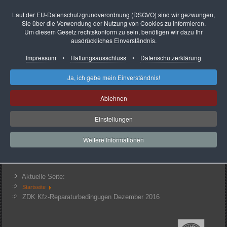
Laut der EU-Datenschutzgrundverordnung (DSGVO) sind wir gezwungen,
Sie über die Verwendung der Nutzung von Cookies zu informieren.
Um diesem Gesetz rechtskonform zu sein, benötigen wir dazu Ihr
ausdrückliches Einverständnis.
Impressum
•
Haftungsausschluss
•
Datenschutzerklärung
Startseite
Impressum
So finden Sie uns
Ja, ich gebe mein Einverständnis!
Presse-Infos
Unser Service
Ablehnen
Ansprechpartner
Datenschutzerkärung
Heute
38
Einstellungen
Gestern
72
Woche
538
Monat
717
Weitere Informationen
Insgesamt
121855
Aktuell sind 3 Gäste und keine Mitglieder online
Aktuelle Seite:
Startseite
ZDK Kfz-Reparaturbedingugen Dezember 2016