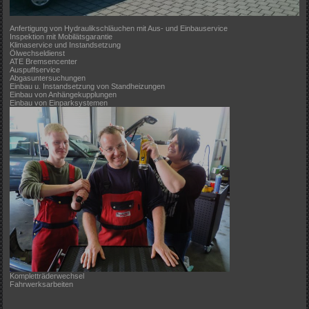
Anfertigung von Hydraulikschläuchen mit Aus- und Einbauservice
Inspektion mit Mobilätsgarantie
Klimaservice und Instandsetzung
Ölwechseldienst
ATE Bremsencenter
Auspuffservice
Abgasuntersuchungen
Einbau u. Instandsetzung von Standheizungen
Einbau von Anhängekupplungen
Einbau von Einparksystemen
Kompletträderwechsel
Fahrwerksarbeiten