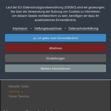
Laut der EU-Datenschutzgrundverordnung (DSGVO) sind wir gezwungen,
Sie über die Verwendung der Nutzung von Cookies zu informieren.
Um diesem Gesetz rechtskonform zu sein, benötigen wir dazu Ihr
ausdrückliches Einverständnis.
Impressum
•
Haftungsausschluss
•
Datenschutzerklärung
Startseite
Impressum
So finden Sie uns
Ja, ich gebe mein Einverständnis!
Presse-Infos
Unser Service
Ablehnen
Ansprechpartner
Datenschutzerkärung
Heute
34
Einstellungen
Gestern
115
Woche
462
Monat
641
Weitere Informationen
Insgesamt
121779
Aktuell sind 2 Gäste und keine Mitglieder online
Aktuelle Seite:
Startseite
Unser Service